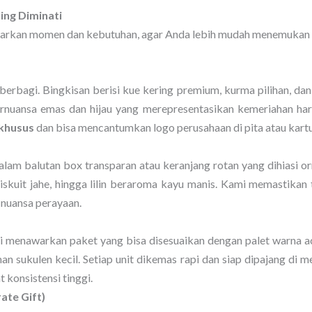
ing Diminati
rkan momen dan kebutuhan, agar Anda lebih mudah menemukan in
erbagi. Bingkisan berisi kue kering premium, kurma pilihan, dan s
nuansa emas dan hijau yang merepresentasikan kemeriahan har
khusus
dan bisa mencantumkan logo perusahaan di pita atau kart
lam balutan box transparan atau keranjang rotan yang dihiasi orn
biskuit jahe, hingga lilin beraroma kayu manis. Kami memastika
 nuansa perayaan.
i menawarkan paket yang bisa disesuaikan dengan palet warna ac
aman sukulen kecil. Setiap unit dikemas rapi dan siap dipajang di
 konsistensi tinggi.
te Gift)