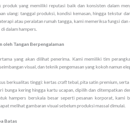
produk yang memiliki reputasi baik dan konsisten dalam men
an ulang: tanggal produksi, kondisi kemasan, hingga tekstur 
aterapi atau peralatan rumah tangga, kami memeriksa fungsi dan
p di dalam hampers.
an oleh Tangan Berpengalaman
ertama yang akan dilihat penerima. Kami memiliki tim perangka
seimbangan visual, dan teknik pengemasan yang kokoh namun ele
 berkualitas tinggi: kertas
craft
tebal, pita satin premium, ser
dari bunga kering hingga kartu ucapan, dipilih dan ditempatkan d
ntuk hampers berskala besar seperti pesanan korporat, kami
dapat melihat gambaran visual sebelum produksi massal dimulai.
pa Batas