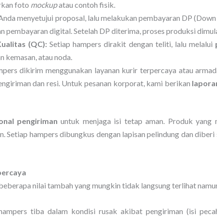
irkan foto
mockup
atau contoh fisik.
Anda menyetujui proposal, lalu melakukan pembayaran DP (Down P
 pembayaran digital. Setelah DP diterima, proses produksi dimula
ualitas (QC):
Setiap hampers dirakit dengan teliti, lalu melalui
an kemasan, atau noda.
ers dikirim menggunakan layanan kurir terpercaya atau armada
ngiriman dan resi. Untuk pesanan korporat, kami berikan
lapora
onal pengiriman
untuk menjaga isi tetap aman. Produk yang m
n. Setiap hampers dibungkus dengan lapisan pelindung dan diberi st
percaya
a beberapa nilai tambah yang mungkin tidak langsung terlihat nam
hampers tiba dalam kondisi rusak akibat pengiriman (isi pec