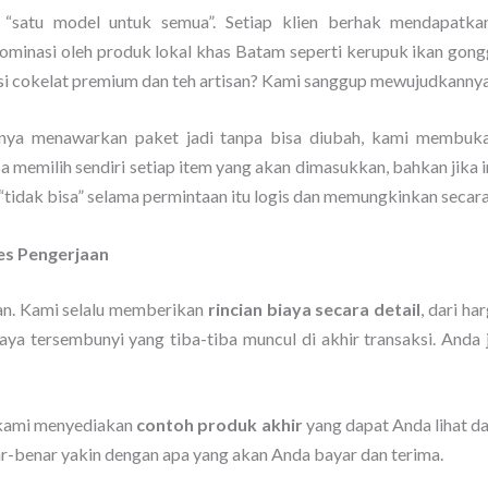
“satu model untuk semua”. Setiap klien berhak mendapatka
ominasi oleh produk lokal khas Batam seperti kerupuk ikan gongg
i cokelat premium dan teh artisan? Kami sanggup mewujudkannya
anya menawarkan paket jadi tanpa bisa diubah, kami membuka
sa memilih sendiri setiap item yang akan dimasukkan, bahkan jik
 “tidak bisa” selama permintaan itu logis dan memungkinkan secara
es Pengerjaan
an. Kami selalu memberikan
rincian biaya secara detail
, dari h
aya tersembunyi yang tiba-tiba muncul di akhir transaksi. Anda
 kami menyediakan
contoh produk akhir
yang dapat Anda lihat d
ar-benar yakin dengan apa yang akan Anda bayar dan terima.