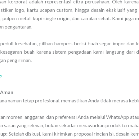
 korporat adalah representasi citra perusahaan. Oleh karena
 stiker logo, kartu ucapan custom, hingga desain eksklusif yang
um, pulpen metal, kopi single origin, dan camilan sehat. Kami ju
an pengantaran.
eduli kesehatan, pilihan hampers berisi buah segar impor dan lo
n kesegaran buah karena sistem pengadaan kami langsung dari 
gan pengiriman.
m
 Aman
ana namun tetap profesional, memastikan Anda tidak merasa kebin
an momen, anggaran, dan preferensi Anda melalui WhatsApp ata
 saran yang relevan, bukan sekadar menawarkan produk termaha
up:
Setelah diskusi, kami kirimkan proposal rincian isi, desain ke