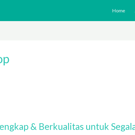
Home
op
engkap & Berkualitas untuk Segal