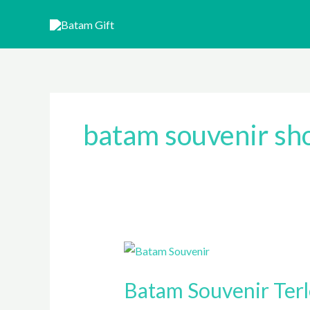
Skip
to
content
batam souvenir sh
Batam
Souvenir
Batam Souvenir Terl
Terlengkap
&