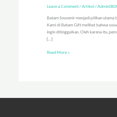
Berkualitas
Leave a Comment
/
Artikel
/
Admin082
untuk
Batam Souvenir menjadi pilihan utama 
Segala
Kami di Batam Gift melihat bahwa souv
Acara
ingin ditinggalkan. Oleh karena itu, pem
[…]
Read More »