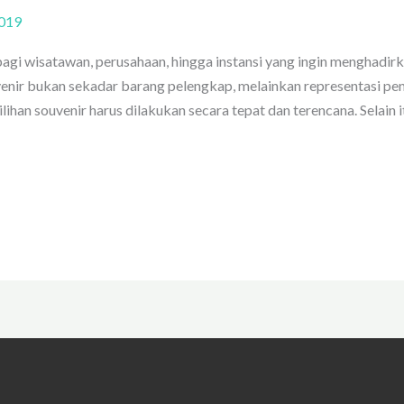
019
bagi wisatawan, perusahaan, hingga instansi yang ingin menghadi
enir bukan sekadar barang pelengkap, melainkan representasi pen
ilihan souvenir harus dilakukan secara tepat dan terencana. Selain