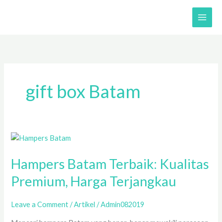
Skip
to
content
gift box Batam
Hampers
Batam
Hampers Batam Terbaik: Kualitas
Terbaik:
Kualitas
Premium, Harga Terjangkau
Premium,
Harga
Leave a Comment
/
Artikel
/
Admin082019
Terjangkau