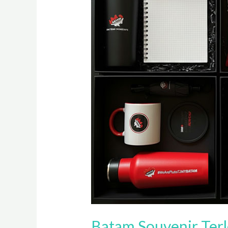
Berkualitas
untuk
Segala
Acara
Batam Souvenir Terl