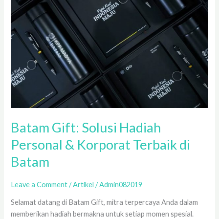
di
Batam
Batam Gift: Solusi Hadiah
Personal & Korporat Terbaik di
Batam
Leave a Comment
/
Artikel
/
Admin082019
Selamat datang di Batam Gift, mitra terpercaya Anda dalam
memberikan hadiah bermakna untuk setiap momen spesial.