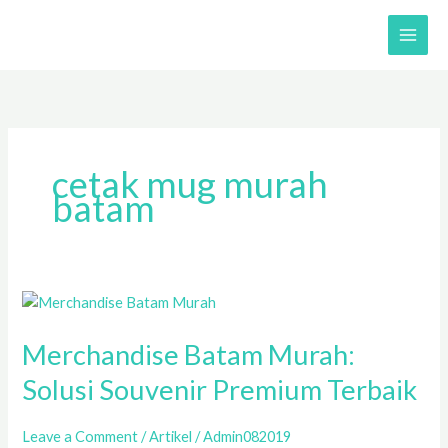
Skip
to
content
cetak mug murah
batam
Merchandise
Batam
Merchandise Batam Murah:
Murah:
Solusi
Solusi Souvenir Premium Terbaik
Souvenir
Premium
Leave a Comment
/
Artikel
/
Admin082019
Terbaik