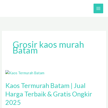
Skip
to
content
Grosir kaos murah
Batam
Kaos
Termurah
Kaos Termurah Batam | Jual
Batam
|
Harga Terbaik & Gratis Ongkir
Jual
2025
Harga
Terbaik