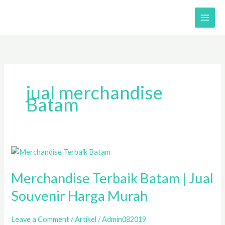
Skip
to
content
jual merchandise
Batam
Merchandise
Terbaik
Merchandise Terbaik Batam | Jual
Batam
|
Souvenir Harga Murah
Jual
Souvenir
Leave a Comment
/
Artikel
/
Admin082019
Harga