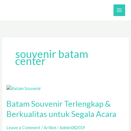
Skip
to
content
souvenir batam
center
Batam
Souvenir
Batam Souvenir Terlengkap &
Terlengkap
&
Berkualitas untuk Segala Acara
Berkualitas
untuk
Leave a Comment
/
Artikel
/
Admin082019
Segala