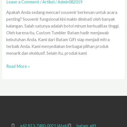
Leave a Comment
/
Artikel
/
Admin082019
|
Batam
Apakah Anda sedang mencari souvenir berkesan untuk acara
Gift
penting? Souvenir fungsional kini makin diminati oleh banyak
kalangan. Salah satunya adalah botol minum berkualitas tinggi.
Oleh karena itu, Custom Tumbler Batam hadir menjawab
kebutuhan Anda. Kami dari Batam Gift siap menjadi mitra
terbaik Anda. Kami menyediakan berbagai pilihan produk
menarik dan eksklusif. Selain itu, produk kami
Read More »
+62 813-7480-0021 (Atek)
batam_gift