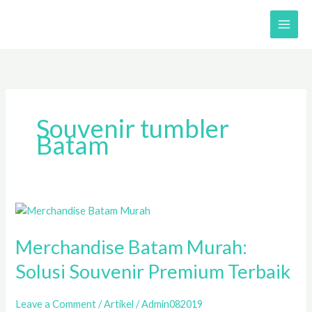
Skip
to
content
Souvenir tumbler
Batam
Merchandise
Batam
Merchandise Batam Murah:
Murah:
Solusi
Solusi Souvenir Premium Terbaik
Souvenir
Premium
Leave a Comment
/
Artikel
/
Admin082019
Terbaik