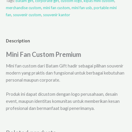
Tags:
batam gift
,
corporate gift
,
custom logo
,
kipas mini custom
,
merchandise custom
,
mini fan custom
,
mini fan usb
,
portable mini
fan
,
souvenir custom
,
souvenir kantor
Description
Mini Fan Custom Premium
Mini fan custom dari Batam Gift hadir sebagai pilihan souvenir
modern yang praktis dan fungsional untuk berbagai kebutuhan
personal maupun corporate.
Produk ini dapat dicustom dengan logo perusahaan, desain
event, maupun identitas komunitas untuk memberikan kesan
profesional dan bermanfaat bagi penerimanya.